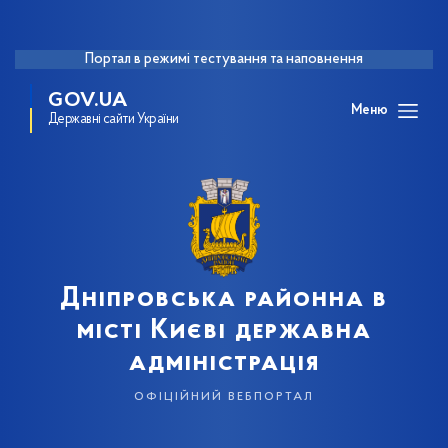
Портал в режимі тестування та наповнення
GOV.UA
Меню
Державні сайти України
Дніпровська районна в
місті Києві державна
адміністрація
офіційний вебпортал