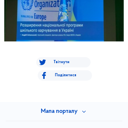
Твітнути
Поділитися
Мапа порталу