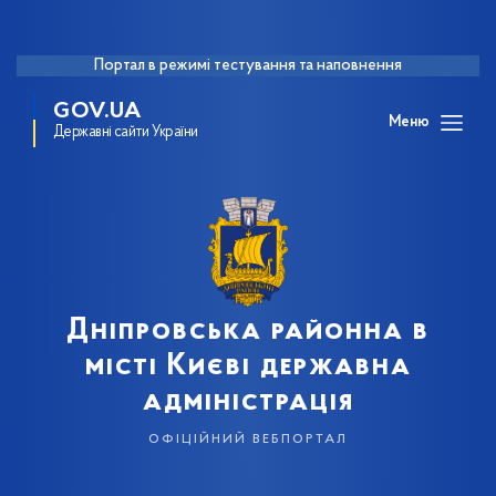
Портал в режимі тестування та наповнення
GOV.UA
Меню
Державні сайти України
Дніпровська районна в
місті Києві державна
адміністрація
офіційний вебпортал