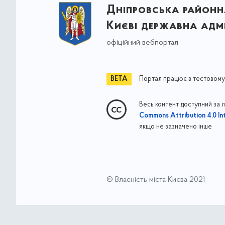
Дніпровська районна
Києві державна адмі
офіційний вебпортал
Портал працює в тестовому
Весь контент доступний за 
Commons Attribution 4.0 Int
якщо не зазначено інше
© Власність міста Києва 2021