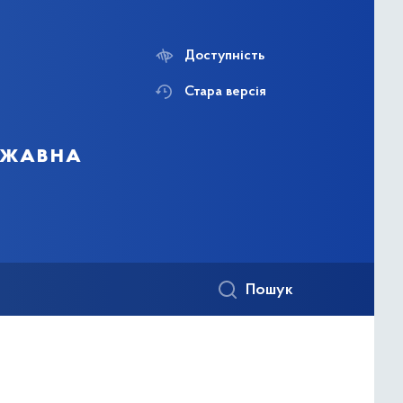
Доступність
Стара версія
ержавна
Пошук