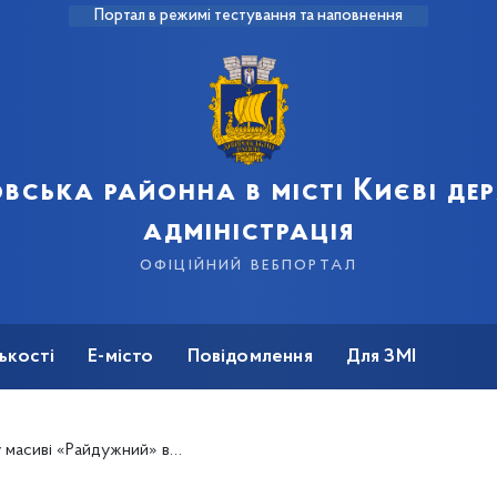
Портал в режимі тестування та наповнення
вська районна в місті Києві д
адміністрація
офіційний вебпортал
ькості
Е-місто
Повідомлення
Для ЗМІ
ний» відбулась яскрава весняна толока