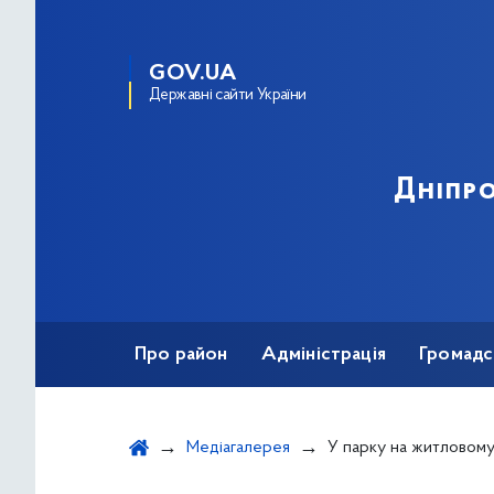
GOV.UA
Державні сайти України
Дніпро
Про район
Адміністрація
Громадс
Медіагалерея
У парку на житловому масиві «Райдуж