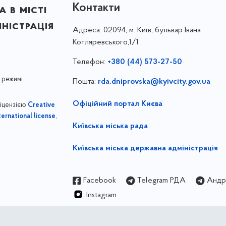
Контакти
 в місті
ністрація
Адреса:
02094, м. Київ, бульвар Івана
Котляревського,1/1
Телефон:
+380 (44) 573-27-50
 режимі
Пошта:
rda.dniprovska@kyivcity.gov.ua
Офіційний портал Києва
ліцензією
Creative
,
ernational license
Київська міська рада
Київська міська державна адміністрація
Facebook
Telegram РДА
Андрі
Instagram