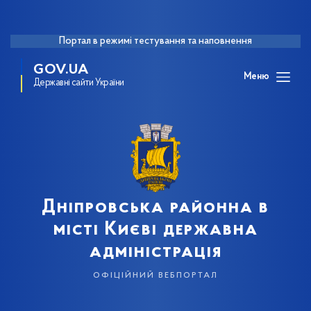
Портал в режимі тестування та наповнення
GOV.UA
Меню
Державні сайти України
Дніпровська районна в
місті Києві державна
адміністрація
офіційний вебпортал