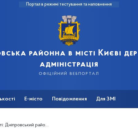
Портал в режимі тестування та наповнення
вська районна в місті Києві д
адміністрація
офіційний вебпортал
ькості
Е-місто
Повідомлення
Для ЗМІ
вський район прощається з Героєм