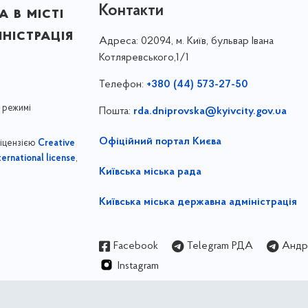
Контакти
 в місті
ністрація
Адреса:
02094, м. Київ, бульвар Івана
Котляревського,1/1
Телефон:
+380 (44) 573-27-50
 режимі
Пошта:
rda.dniprovska@kyivcity.gov.ua
Офіційний портал Києва
ліцензією
Creative
,
ernational license
Київська міська рада
Київська міська державна адміністрація
Facebook
Telegram РДА
Андрі
Instagram