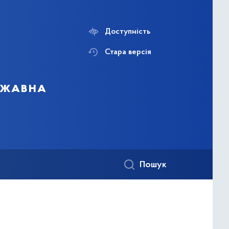
Доступність
Стара версія
ержавна
Пошук