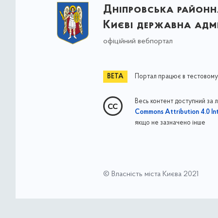
Дніпровська районна
Києві державна адмі
офіційний вебпортал
Портал працює в тестовому
Весь контент доступний за 
Commons Attribution 4.0 Int
якщо не зазначено інше
© Власність міста Києва 2021