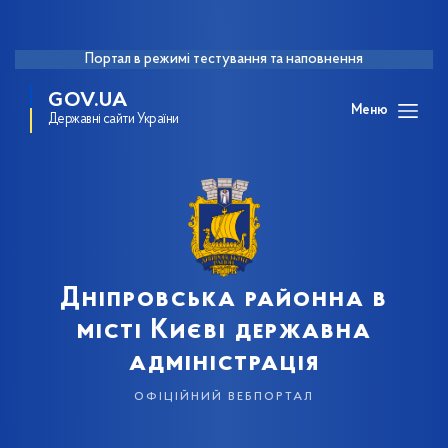
Портал в режимі тестування та наповнення
GOV.UA
Меню
Державні сайти України
Дніпровська районна в
місті Києві державна
адміністрація
офіційний вебпортал