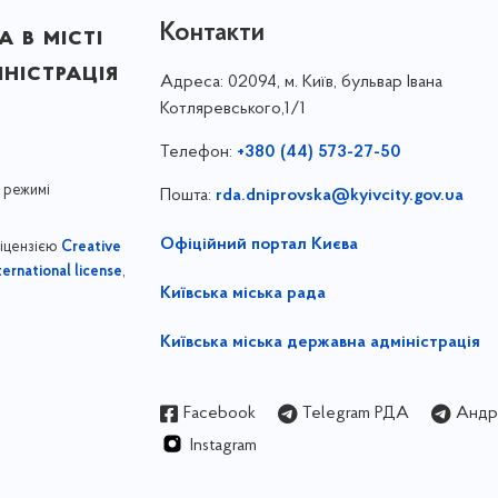
Контакти
 в місті
ністрація
Адреса:
02094, м. Київ, бульвар Івана
Котляревського,1/1
Телефон:
+380 (44) 573-27-50
 режимі
Пошта:
rda.dniprovska@kyivcity.gov.ua
Офіційний портал Києва
ліцензією
Creative
,
ernational license
Київська міська рада
Київська міська державна адміністрація
Facebook
Telegram РДА
Андрі
Instagram