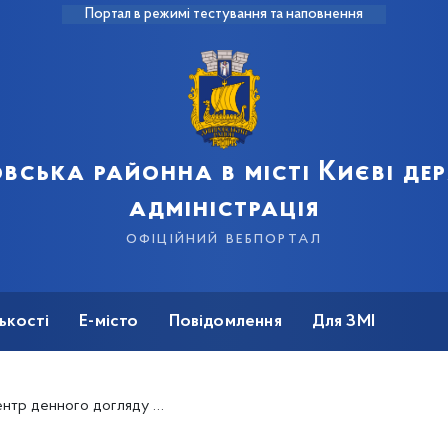
Портал в режимі тестування та наповнення
вська районна в місті Києві д
адміністрація
офіційний вебпортал
ькості
Е-місто
Повідомлення
Для ЗМІ
 Дніпровського та Деснянського районів – старт роботи з 3 листопада