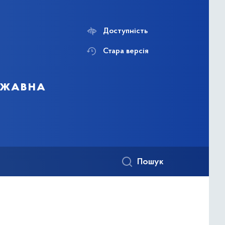
Доступність
Стара версія
ержавна
Пошук