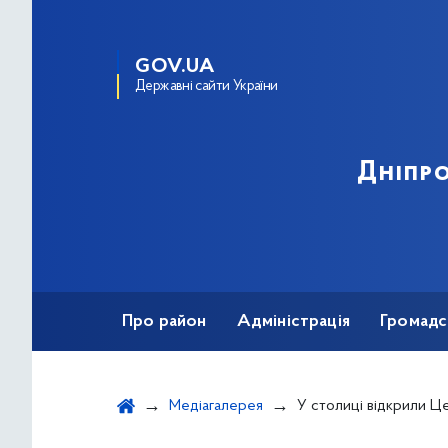
GOV.UA
Державні сайти України
Дніпро
Про район
Адміністрація
Громадс
Медіагалерея
У столиці відкрили Центр денного догляду для людей старшого віку з