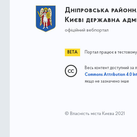
Дніпровська районна
Києві державна адмі
офіційний вебпортал
Портал працює в тестовому
Весь контент доступний за 
Commons Attribution 4.0 Int
якщо не зазначено інше
© Власність міста Києва 2021