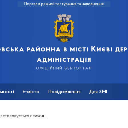
Портал в режимі тестування та наповнення
вська районна в місті Києві д
адміністрація
офіційний вебпортал
ькості
Е-місто
Повідомлення
Для ЗМІ
ься психологічнийо метод нейровправ