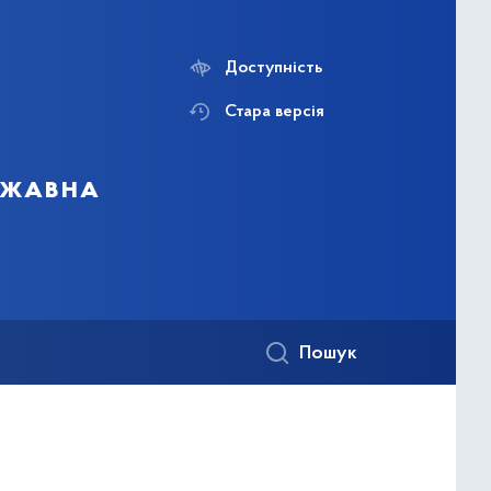
Доступність
Стара версія
ержавна
Пошук