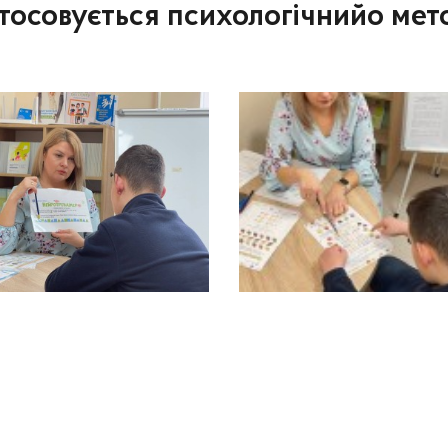
астосовується психологічнийо ме