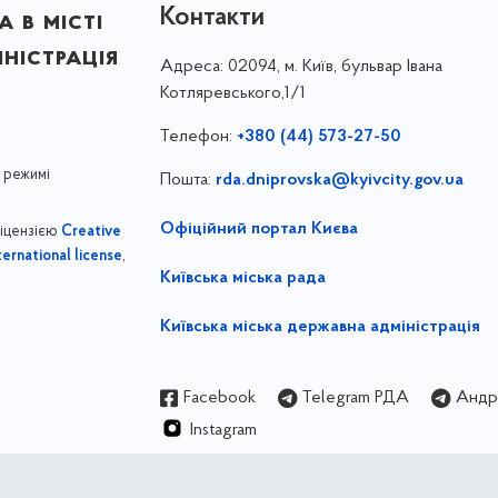
Контакти
 в місті
ністрація
Адреса:
02094, м. Київ, бульвар Івана
Котляревського,1/1
Телефон:
+380 (44) 573-27-50
 режимі
Пошта:
rda.dniprovska@kyivcity.gov.ua
Офіційний портал Києва
ліцензією
Creative
,
ernational license
Київська міська рада
Київська міська державна адміністрація
Facebook
Telegram РДА
Андрі
Instagram