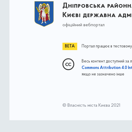
Дніпровська районна
Києві державна адмі
офіційний вебпортал
Портал працює в тестовому
Весь контент доступний за 
Commons Attribution 4.0 Int
якщо не зазначено інше
© Власність міста Києва 2021