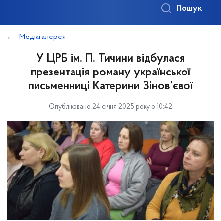
Пошук
Медіагалерея
У ЦРБ ім. П. Тичини відбулася
презентація роману української
письменниці Катерини Зінов’євої
Опубліковано 24 січня 2025 року о 10:42