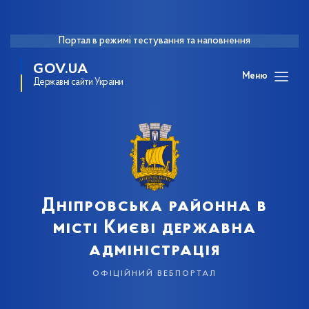
Портал в режимі тестування та наповнення
GOV.UA
Меню
Державні сайти України
Дніпровська районна в
місті Києві державна
адміністрація
офіційний вебпортал