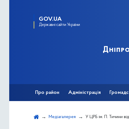
GOV.UA
Державні сайти України
Дніпро
Про район
Адміністрація
Громадс
Медіагалерея
У ЦРБ ім. П. Тичини відбулася цікава зустріч 