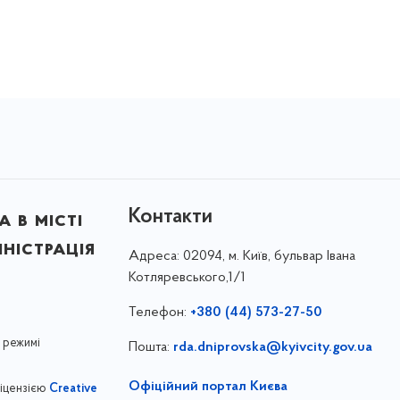
Контакти
 в місті
ністрація
Адреса:
02094, м. Київ, бульвар Івана
Котляревського,1/1
Телефон:
+380 (44) 573-27-50
 режимі
Пошта:
rda.dniprovska@kyivcity.gov.ua
Офіційний портал Києва
ліцензією
Creative