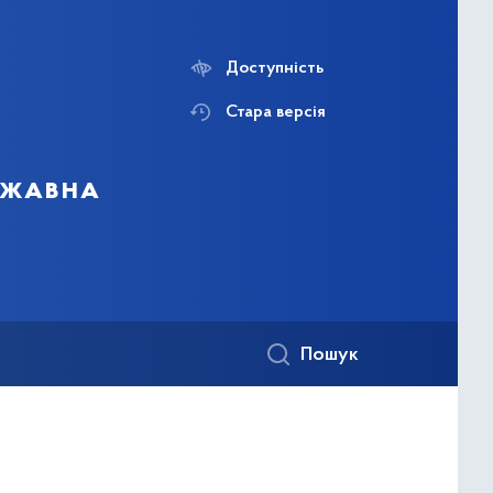
Доступність
Стара версія
ержавна
Пошук