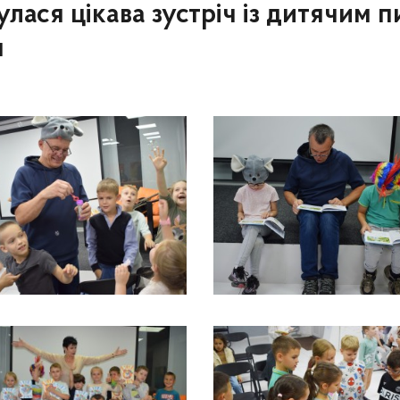
булася цікава зустріч із дитячим
м