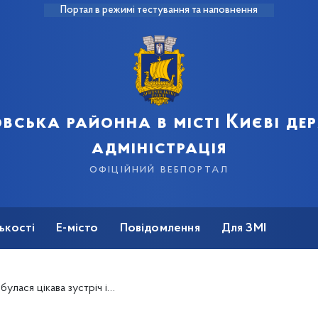
Портал в режимі тестування та наповнення
вська районна в місті Києві д
адміністрація
офіційний вебпортал
ькості
Е-місто
Повідомлення
Для ЗМІ
із дитячим письменником В'ячеславом Купрієнком