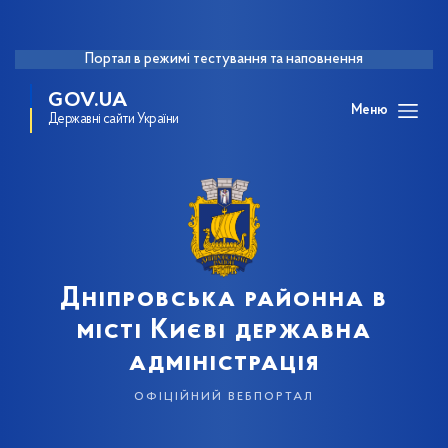
Портал в режимі тестування та наповнення
GOV.UA
Меню
Державні сайти України
Дніпровська районна в
місті Києві державна
адміністрація
офіційний вебпортал