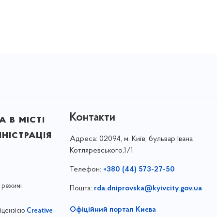
Контакти
 в місті
ністрація
Адреса:
02094, м. Київ, бульвар Івана
Котляревського,1/1
Телефон:
+380 (44) 573-27-50
 режимі
Пошта:
rda.dniprovska@kyivcity.gov.ua
Офіційний портал Києва
ліцензією
Creative