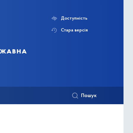
Доступність
Стара версія
ержавна
Пошук