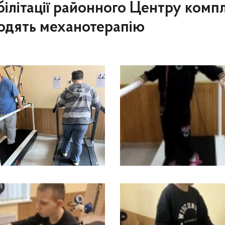
білітації районного Центру компл
оводять механотерапію