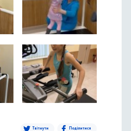
Твітнути
Поділитися