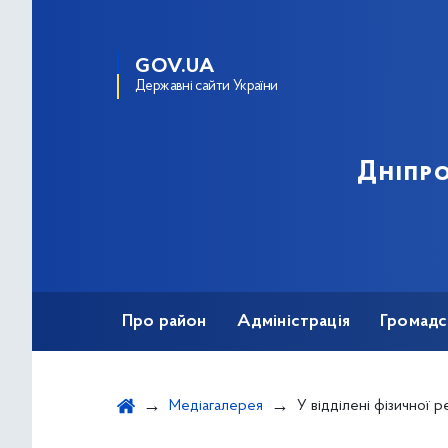
GOV.UA
Державні сайти України
Дніпро
Про район
Адміністрація
Громадс
Медіагалерея
У відділені фізичної реабілітації районного Центру комплексної