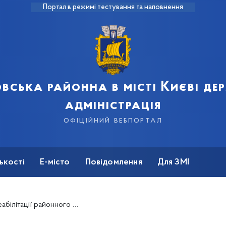
Портал в режимі тестування та наповнення
вська районна в місті Києві д
адміністрація
офіційний вебпортал
ькості
Е-місто
Повідомлення
Для ЗМІ
 реабілітації для осіб з інвалідністю проводять механотерапію