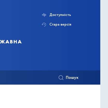
Доступність
Стара версія
ержавна
Пошук