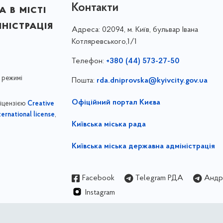
Контакти
 в місті
ністрація
Адреса:
02094, м. Київ, бульвар Івана
Котляревського,1/1
Телефон:
+380 (44) 573-27-50
 режимі
Пошта:
rda.dniprovska@kyivcity.gov.ua
Офіційний портал Києва
ліцензією
Creative
,
ernational license
Київська міська рада
Київська міська державна адміністрація
Facebook
Telegram РДА
Андрі
Instagram