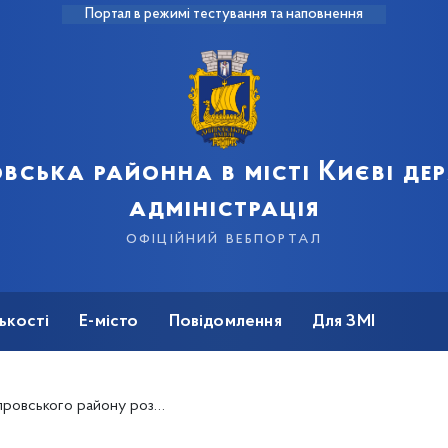
Портал в режимі тестування та наповнення
вська районна в місті Києві д
адміністрація
офіційний вебпортал
ькості
Е-місто
Повідомлення
Для ЗМІ
йону розпочалося весняне прибирання