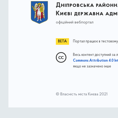
Дніпровська районна
Києві державна адмі
офіційний вебпортал
Портал працює в тестовому
Весь контент доступний за 
Commons Attribution 4.0 Int
якщо не зазначено інше
© Власність міста Києва 2021