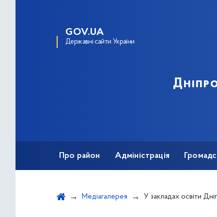
GOV.UA
Державні сайти України
Дніпро
Про район
Адміністрація
Громадс
Медіагалерея
У закладах освіти Дніпровського ра