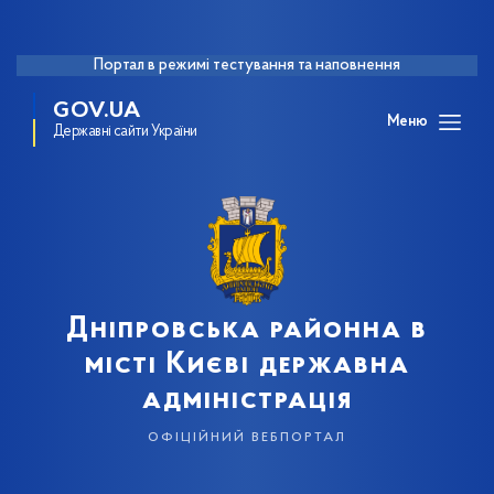
Портал в режимі тестування та наповнення
GOV.UA
Меню
Державні сайти України
Дніпровська районна в
місті Києві державна
адміністрація
офіційний вебпортал