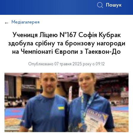
Пошук
Медіагалерея
Учениця Ліцею №167 Софія Кубрак
здобула срібну та бронзову нагороди
на Чемпіонаті Європи з Таеквон-До
Опубліковано 07 травня 2025 року о 09:12