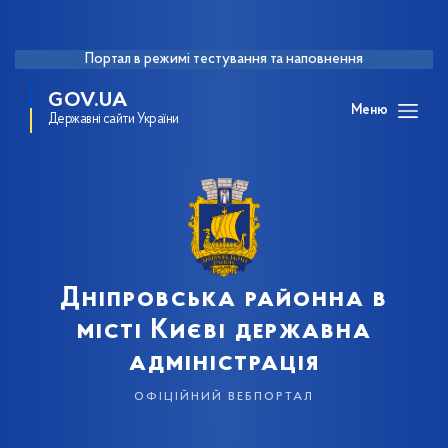
Портал в режимі тестування та наповнення
GOV.UA
Меню
Державні сайти України
Дніпровська районна в
місті Києві державна
адміністрація
офіційний вебпортал