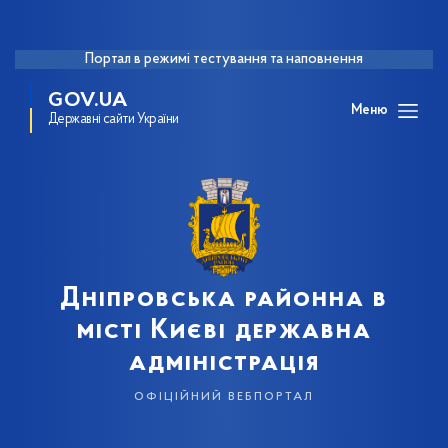
Портал в режимі тестування та наповнення
GOV.UA
Меню
Державні сайти України
Дніпровська районна в
місті Києві державна
адміністрація
офіційний вебпортал