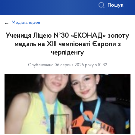
Пошук
Медіагалерея
Учениця Ліцею №30 «ЕКОНАД» золоту
медаль на XIII чемпіонаті Європи з
черліденгу
Опубліковано 06 серпня 2025 року о 10:32