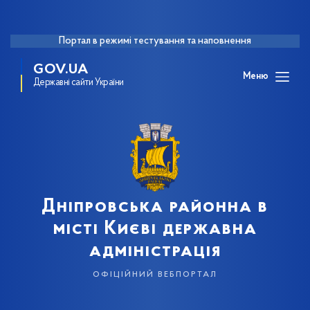
Портал в режимі тестування та наповнення
GOV.UA
Меню
Державні сайти України
Дніпровська районна в
місті Києві державна
адміністрація
офіційний вебпортал