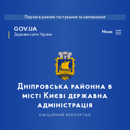
Портал в режимі тестування та наповнення
GOV.UA
Меню
Державні сайти України
Дніпровська районна в
місті Києві державна
адміністрація
офіційний вебпортал