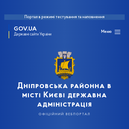
Портал в режимі тестування та наповнення
GOV.UA
Меню
Державні сайти України
Дніпровська районна в
місті Києві державна
адміністрація
офіційний вебпортал