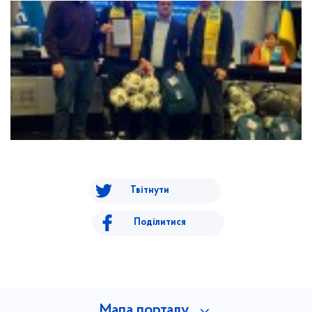
Твітнути
Поділитися
Мапа порталу