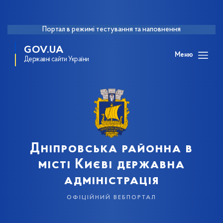
Портал в режимі тестування та наповнення
GOV.UA
Меню
Державні сайти України
Дніпровська районна в
місті Києві державна
адміністрація
офіційний вебпортал