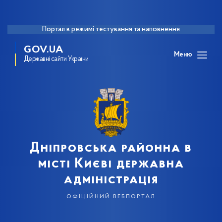
Портал в режимі тестування та наповнення
GOV.UA
Меню
Державні сайти України
Дніпровська районна в
місті Києві державна
адміністрація
офіційний вебпортал