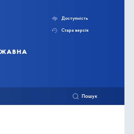
Доступність
Стара версія
ержавна
Пошук