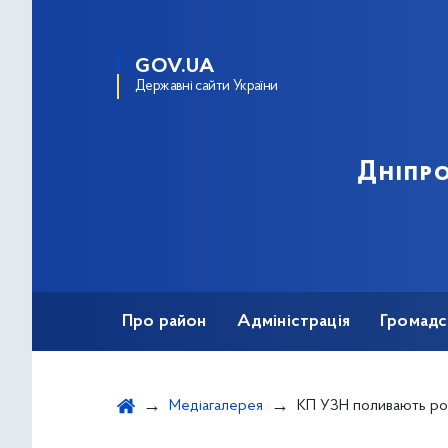
GOV.UA
Державні сайти України
Дніпро
Про район
Адміністрація
Громадс
Медіагалерея
КП УЗН поливають р