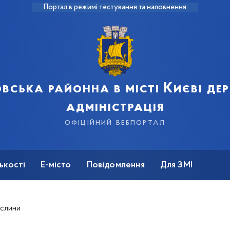
Портал в режимі тестування та наповнення
вська районна в місті Києві д
адміністрація
офіційний вебпортал
ькості
Е-місто
Повідомлення
Для ЗМІ
ослини