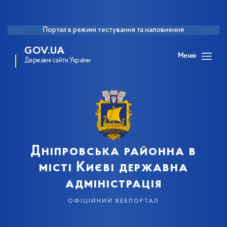
Портал в режимі тестування та наповнення
GOV.UA
Меню
Державні сайти України
Дніпровська районна в
місті Києві державна
адміністрація
офіційний вебпортал