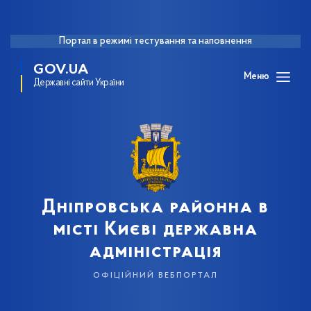
Портал в режимі тестування та наповнення
GOV.UA
Меню
Державні сайти України
Дніпровська районна в
місті Києві державна
адміністрація
офіційний вебпортал