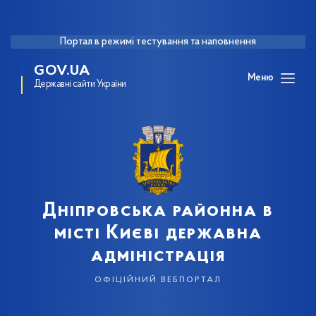
Портал в режимі тестування та наповнення
GOV.UA
Меню
Державні сайти України
Дніпровська районна в
місті Києві державна
адміністрація
офіційний вебпортал