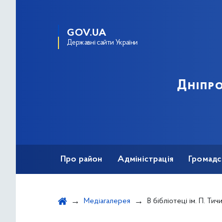
GOV.UA
Державні сайти України
Дніпро
Про район
Адміністрація
Громадс
Медіагалерея
В бібліотеці ім. П. Тичини відбулося відкрит