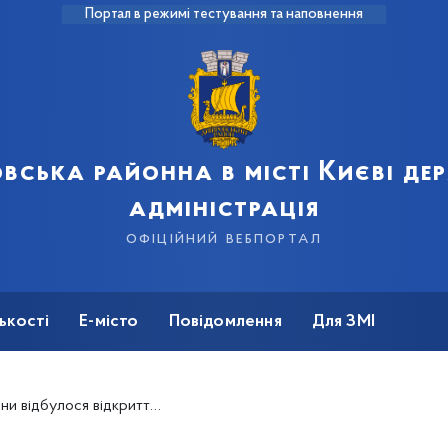
Портал в режимі тестування та наповнення
вська районна в місті Києві д
адміністрація
офіційний вебпортал
ькості
Е-місто
Повідомлення
Для ЗМІ
тя художньої виставки «Чарівна магія рослин»