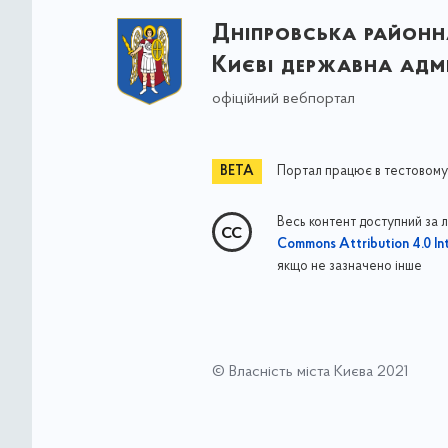
Дніпровська районна
Києві державна адмі
офіційний вебпортал
Портал працює в тестовому
Весь контент доступний за 
Commons Attribution 4.0 Int
якщо не зазначено інше
© Власність міста Києва 2021