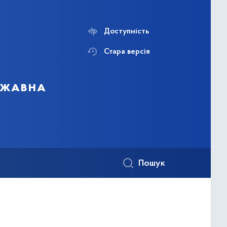
Доступність
Стара версія
ержавна
Пошук