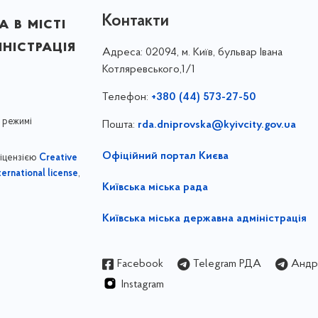
Контакти
 в місті
ністрація
Адреса:
02094, м. Київ, бульвар Івана
Котляревського,1/1
Телефон:
+380 (44) 573-27-50
 режимі
Пошта:
rda.dniprovska@kyivcity.gov.ua
Офіційний портал Києва
ліцензією
Creative
,
ernational license
Київська міська рада
Київська міська державна адміністрація
Facebook
Telegram РДА
Андрі
Instagram