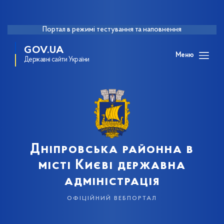
Портал в режимі тестування та наповнення
GOV.UA
Меню
Державні сайти України
Дніпровська районна в
місті Києві державна
адміністрація
офіційний вебпортал