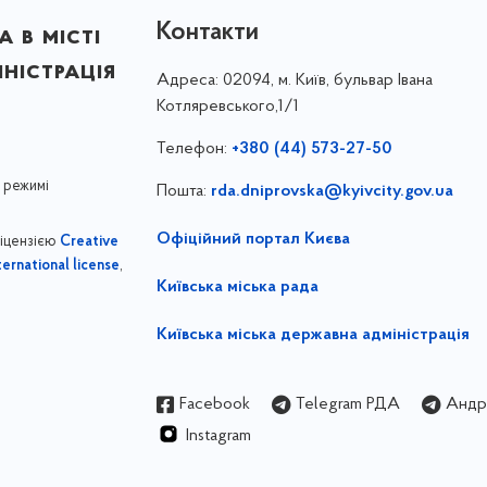
Контакти
 в місті
ністрація
Адреса:
02094, м. Київ, бульвар Івана
Котляревського,1/1
Телефон:
+380 (44) 573-27-50
 режимі
Пошта:
rda.dniprovska@kyivcity.gov.ua
Офіційний портал Києва
ліцензією
Creative
,
ernational license
Київська міська рада
Київська міська державна адміністрація
Facebook
Telegram РДА
Андрі
Instagram