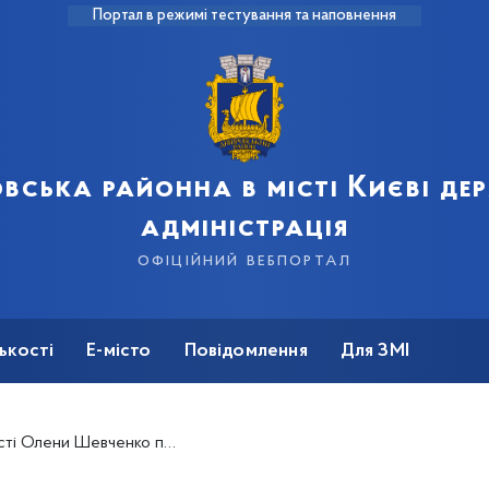
Портал в режимі тестування та наповнення
вська районна в місті Києві д
адміністрація
офіційний вебпортал
ькості
Е-місто
Повідомлення
Для ЗМІ
йстер-клас зі створення листівки в техніці ізониткою