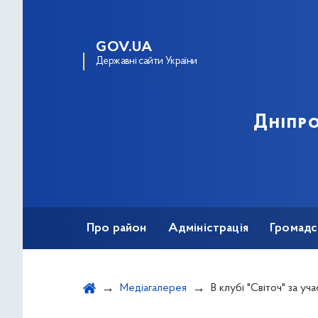
GOV.UA
Державні сайти України
Дніпро
Про район
Адміністрація
Громадс
Медіагалерея
В клубі "Світоч" за участі Олени Шевченко провели ма