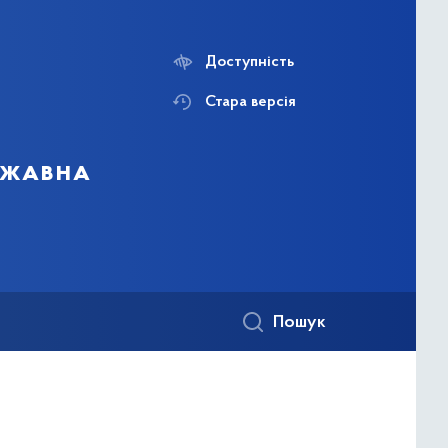
Доступність
Стара версія
ержавна
Пошук