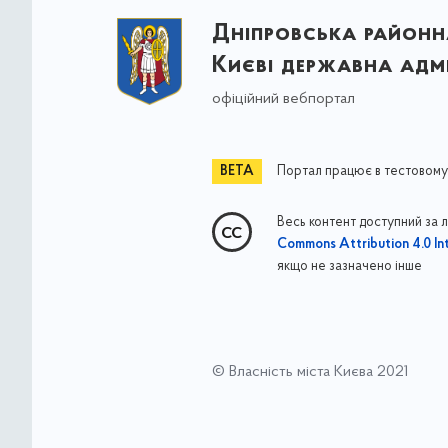
Дніпровська районна
Києві державна адмі
офіційний вебпортал
Портал працює в тестовому
Весь контент доступний за 
Commons Attribution 4.0 Int
якщо не зазначено інше
© Власність міста Києва 2021