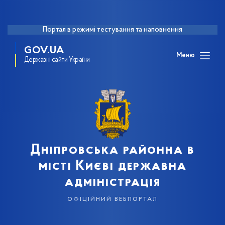
Портал в режимі тестування та наповнення
GOV.UA
Меню
Державні сайти України
Дніпровська районна в
місті Києві державна
адміністрація
офіційний вебпортал