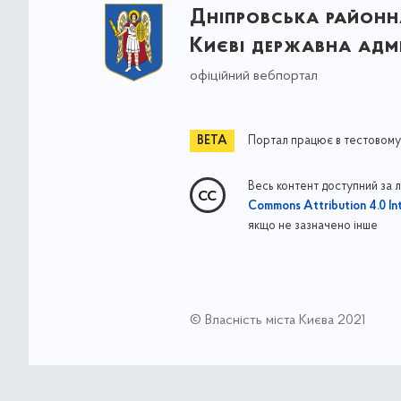
Дніпровська районна
Києві державна адмі
офіційний вебпортал
Портал працює в тестовому
Весь контент доступний за 
Commons Attribution 4.0 Int
якщо не зазначено інше
© Власність міста Києва 2021