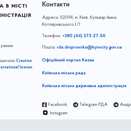
Контакти
 в місті
ністрація
Адреса:
02094, м. Київ, бульвар Івана
Котляревського,1/1
Телефон:
+380 (44) 573-27-50
 режимі
Пошта:
rda.dniprovska@kyivcity.gov.ua
Офіційний портал Києва
ліцензією
Creative
,
ernational license
Київська міська рада
Київська міська державна адміністрація
Facebook
Telegram РДА
Андрі
Instagram