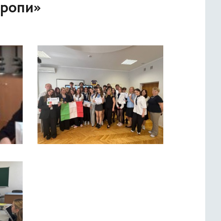
вропи»