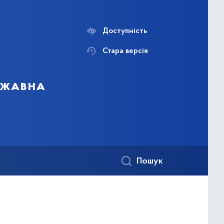
Доступність
Стара версія
ержавна
Пошук