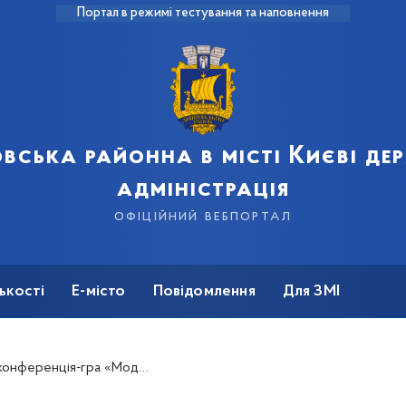
Портал в режимі тестування та наповнення
вська районна в місті Києві д
адміністрація
офіційний вебпортал
ькості
Е-місто
Повідомлення
Для ЗМІ
нція-гра «Модель Ради Європи»