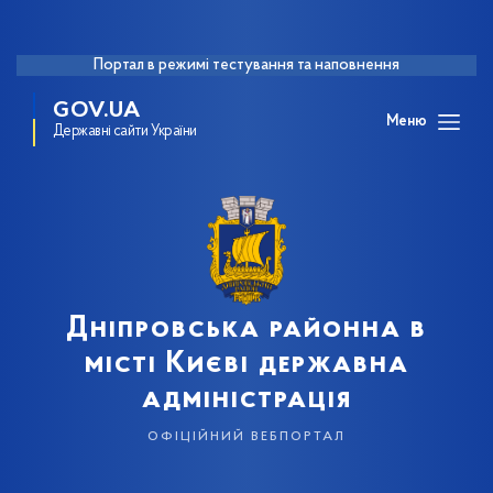
Портал в режимі тестування та наповнення
GOV.UA
Меню
Державні сайти України
Дніпровська районна в
місті Києві державна
адміністрація
офіційний вебпортал