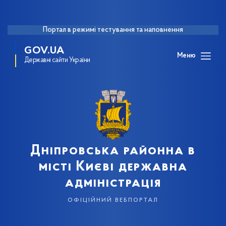
Портал в режимі тестування та наповнення
GOV.UA
Меню
Державні сайти України
Дніпровська районна в
місті Києві державна
адміністрація
офіційний вебпортал