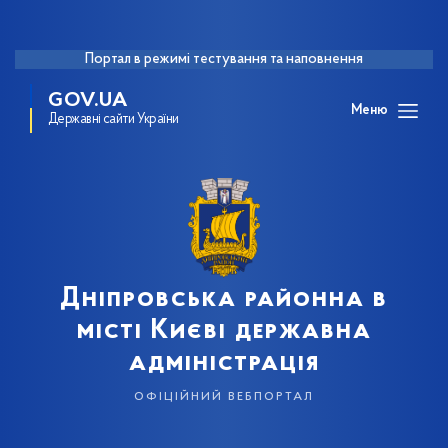
Портал в режимі тестування та наповнення
GOV.UA
Меню
Державні сайти України
Дніпровська районна в
місті Києві державна
адміністрація
офіційний вебпортал