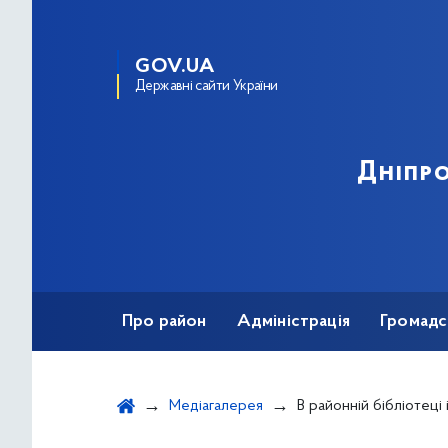
GOV.UA
Державні сайти України
Дніпро
Про район
Адміністрація
Громадс
Медіагалерея
В районній бібліотеці ім. П. Усенка показали інтера