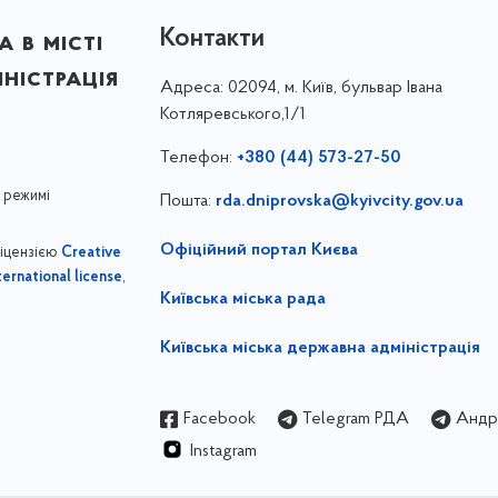
Контакти
 в місті
ністрація
Адреса:
02094, м. Київ, бульвар Івана
Котляревського,1/1
Телефон:
+380 (44) 573-27-50
 режимі
Пошта:
rda.dniprovska@kyivcity.gov.ua
Офіційний портал Києва
ліцензією
Creative
,
ernational license
Київська міська рада
Київська міська державна адміністрація
Facebook
Telegram РДА
Андрі
Instagram