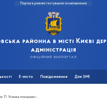
Портал в режимі тестування та наповнення
вська районна в місті Києві д
адміністрація
офіційний вебпортал
ькості
Е-місто
Повідомлення
Для ЗМІ
ктивну виставу «Чарівник, Оленка і піратські скарби»