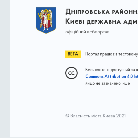
Дніпровська районна
Києві державна адмі
офіційний вебпортал
Портал працює в тестовому
Весь контент доступний за 
Commons Attribution 4.0 Int
якщо не зазначено інше
© Власність міста Києва 2021