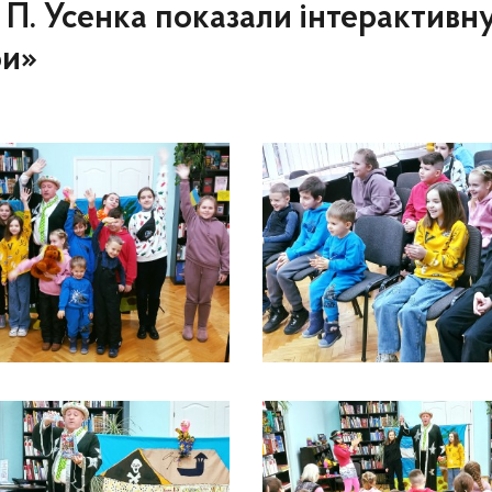
. П. Усенка показали інтерактивн
би»