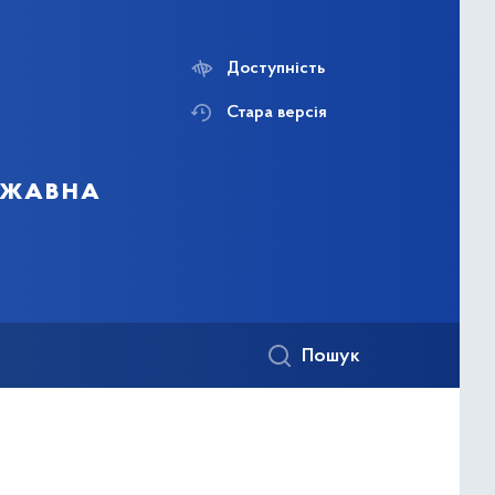
Доступність
Стара версія
ержавна
Пошук