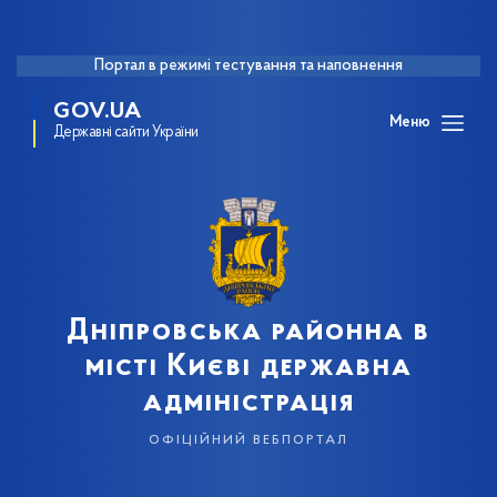
Портал в режимі тестування та наповнення
GOV.UA
Меню
Державні сайти України
Дніпровська районна в
місті Києві державна
адміністрація
офіційний вебпортал