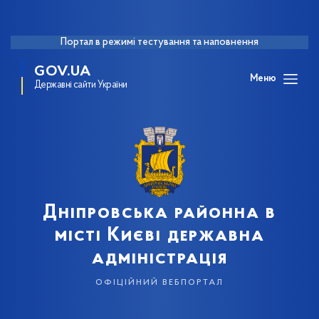
Портал в режимі тестування та наповнення
GOV.UA
Меню
Державні сайти України
Дніпровська районна в
місті Києві державна
адміністрація
офіційний вебпортал