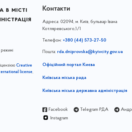
Контакти
 в місті
ністрація
Адреса:
02094, м. Київ, бульвар Івана
Котляревського,1/1
Телефон:
+380 (44) 573-27-50
 режимі
Пошта:
rda.dniprovska@kyivcity.gov.ua
Офіційний портал Києва
ліцензією
Creative
,
ernational license
Київська міська рада
Київська міська державна адміністрація
Facebook
Telegram РДА
Андрі
Instagram