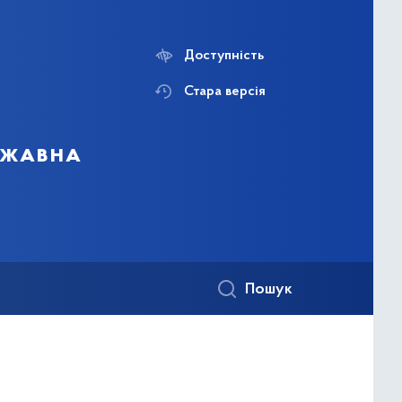
Доступність
Стара версія
ержавна
Пошук