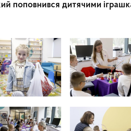
кий поповнився дитячими іграш