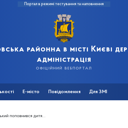
Портал в режимі тестування та наповнення
вська районна в місті Києві д
адміністрація
офіційний вебпортал
ькості
Е-місто
Повідомлення
Для ЗМІ
ими іграшками від міжнародних благодійників