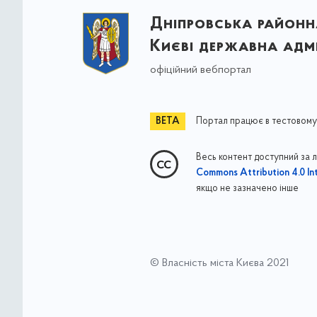
Дніпровська районна
Києві державна адмі
офіційний вебпортал
Портал працює в тестовому
Весь контент доступний за 
Commons Attribution 4.0 Int
якщо не зазначено інше
© Власність міста Києва 2021