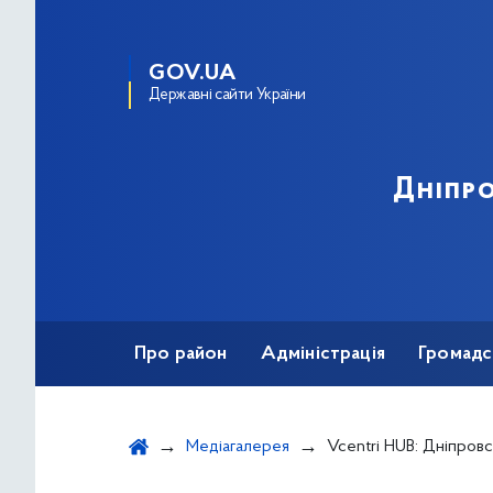
GOV.UA
Державні сайти України
Дніпро
Про район
Адміністрація
Громадс
Медіагалерея
Vcentri HUB: Дніпровський поповнився дитяч