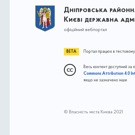
Дніпровська районна
Києві державна адмі
офіційний вебпортал
Портал працює в тестовому
Весь контент доступний за 
Commons Attribution 4.0 Int
якщо не зазначено інше
© Власність міста Києва 2021