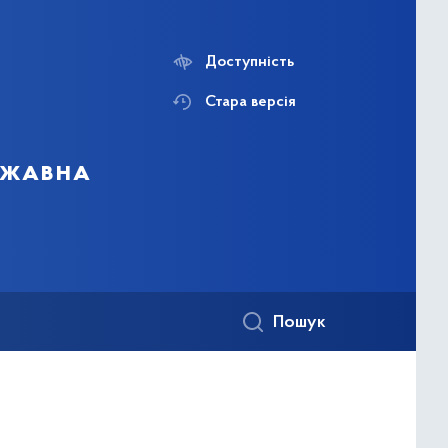
Доступність
Стара версія
ержавна
Пошук