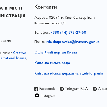
Контакти
 в місті
ністрація
Адреса:
02094, м. Київ, бульвар Івана
Котляревського,1/1
Телефон:
+380 (44) 573-27-50
 режимі
Пошта:
rda.dniprovska@kyivcity.gov.ua
Офіційний портал Києва
ліцензією
Creative
,
ernational license
Київська міська рада
Київська міська державна адміністрація
Facebook
Telegram РДА
Андрі
Instagram