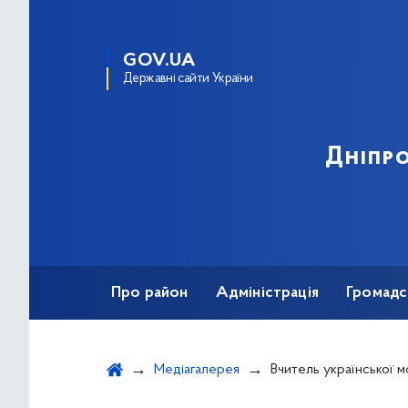
GOV.UA
Державні сайти України
Дніпро
Про район
Адміністрація
Громадс
Медіагалерея
Вчитель української мови та літератури НВК «Дом