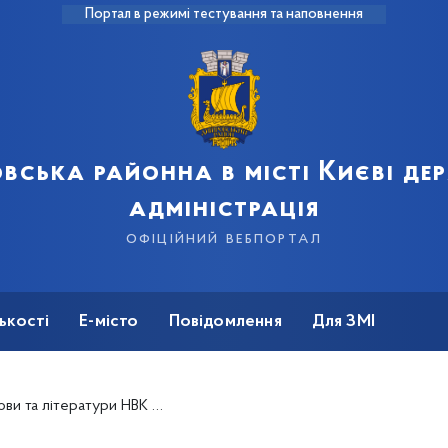
Портал в режимі тестування та наповнення
вська районна в місті Києві д
адміністрація
офіційний вебпортал
ькості
Е-місто
Повідомлення
Для ЗМІ
інанта» - переможець конкурсу «Учитель року-2024»