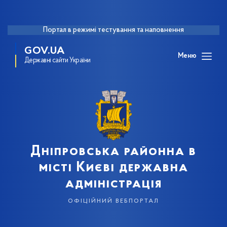
Портал в режимі тестування та наповнення
GOV.UA
Меню
Державні сайти України
Дніпровська районна в
місті Києві державна
адміністрація
офіційний вебпортал