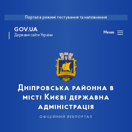
Портал в режимі тестування та наповнення
GOV.UA
Меню
Державні сайти України
Дніпровська районна в
місті Києві державна
адміністрація
офіційний вебпортал