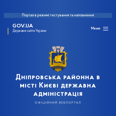
Портал в режимі тестування та наповнення
GOV.UA
Меню
Державні сайти України
Дніпровська районна в
місті Києві державна
адміністрація
офіційний вебпортал