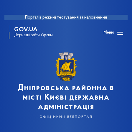
Портал в режимі тестування та наповнення
GOV.UA
Меню
Державні сайти України
Дніпровська районна в
місті Києві державна
адміністрація
офіційний вебпортал