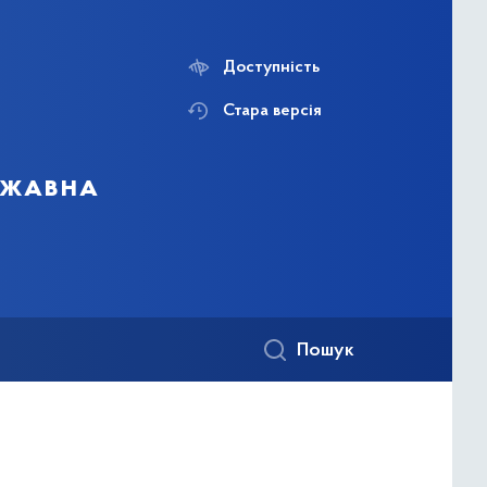
Доступність
Стара версія
ержавна
Пошук