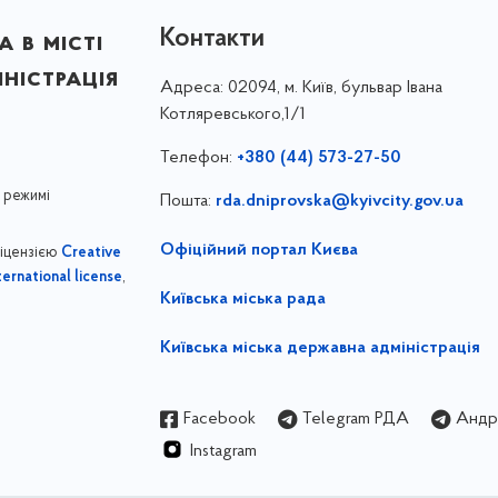
Контакти
 в місті
ністрація
Адреса:
02094, м. Київ, бульвар Івана
Котляревського,1/1
Телефон:
+380 (44) 573-27-50
 режимі
Пошта:
rda.dniprovska@kyivcity.gov.ua
Офіційний портал Києва
ліцензією
Creative
,
ernational license
Київська міська рада
Київська міська державна адміністрація
Facebook
Telegram РДА
Андрі
Instagram