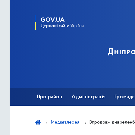
GOV.UA
Державні сайти України
Дніпро
Про район
Адміністрація
Громадс
Медіагалерея
Впродовж дня зеленбудівці висадили 11 кру