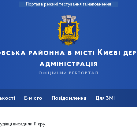
Портал в режимі тестування та наповнення
вська районна в місті Києві д
адміністрація
офіційний вебпортал
ькості
Е-місто
Повідомлення
Для ЗМІ
пномірних дерев та 100 декоративних кущів