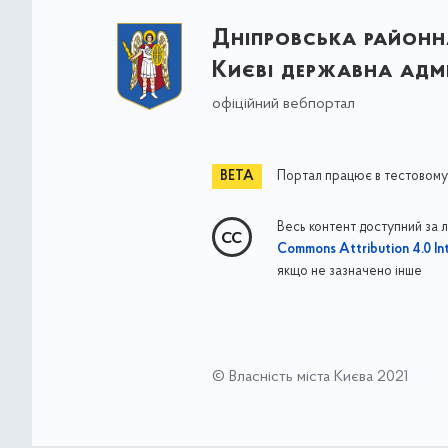
Дніпровська районна
Києві державна адмі
офіційний вебпортал
Портал працює в тестовому
Весь контент доступний за 
Commons Attribution 4.0 Int
якщо не зазначено інше
© Власність міста Києва 2021