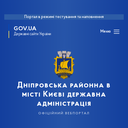
Портал в режимі тестування та наповнення
GOV.UA
Меню
Державні сайти України
Дніпровська районна в
місті Києві державна
адміністрація
офіційний вебпортал