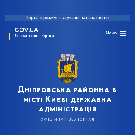
Портал в режимі тестування та наповнення
GOV.UA
Меню
Державні сайти України
Дніпровська районна в
місті Києві державна
адміністрація
офіційний вебпортал