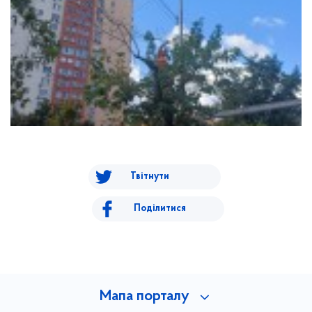
Твітнути
Поділитися
Мапа порталу