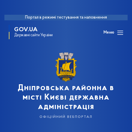
Портал в режимі тестування та наповнення
GOV.UA
Меню
Державні сайти України
Дніпровська районна в
місті Києві державна
адміністрація
офіційний вебпортал