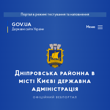
Портал в режимі тестування та наповнення
GOV.UA
Меню
Державні сайти України
Дніпровська районна в
місті Києві державна
адміністрація
офіційний вебпортал