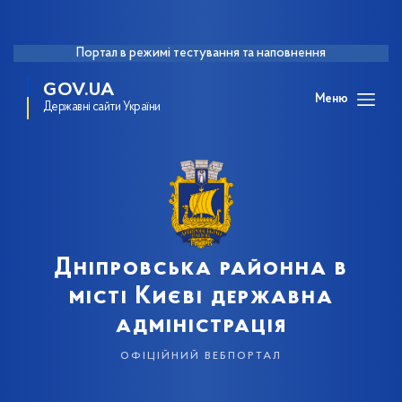
Портал в режимі тестування та наповнення
GOV.UA
Меню
Державні сайти України
Дніпровська районна в
місті Києві державна
адміністрація
офіційний вебпортал