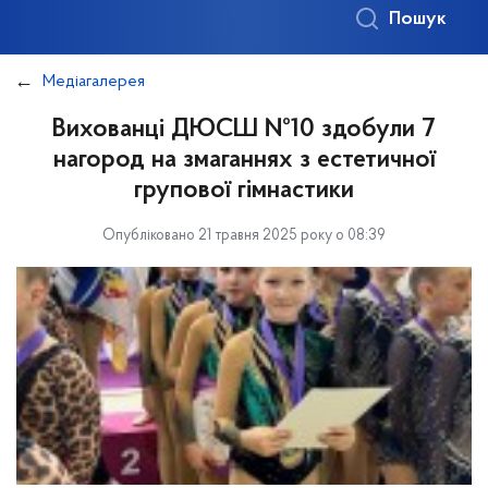
Пошук
Медіагалерея
Вихованці ДЮСШ №10 здобули 7
нагород на змаганнях з естетичної
групової гімнастики
Опубліковано 21 травня 2025 року о 08:39