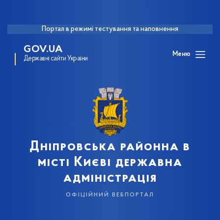
Портал в режимі тестування та наповнення
GOV.UA
Меню
Державні сайти України
Дніпровська районна в
місті Києві державна
адміністрація
офіційний вебпортал