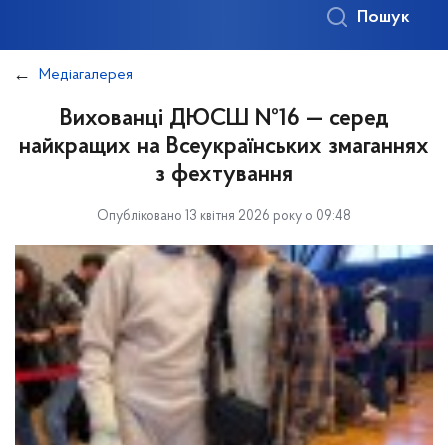
Пошук
Медіагалерея
Вихованці ДЮСШ №16 — серед
найкращих на Всеукраїнських змаганнях
з фехтування
Опубліковано 13 квітня 2026 року о 09:48