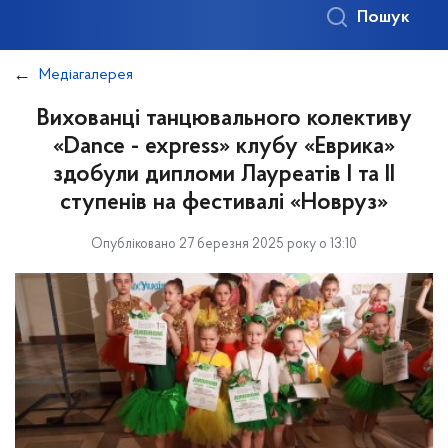
Пошук
Медіагалерея
Вихованці танцювального колективу
«Dance - express» клубу «Еврика»
здобули дипломи Лауреатів І та ІІ
ступенів на фестивалі «Новруз»
Опубліковано 27 березня 2025 року о 13:10