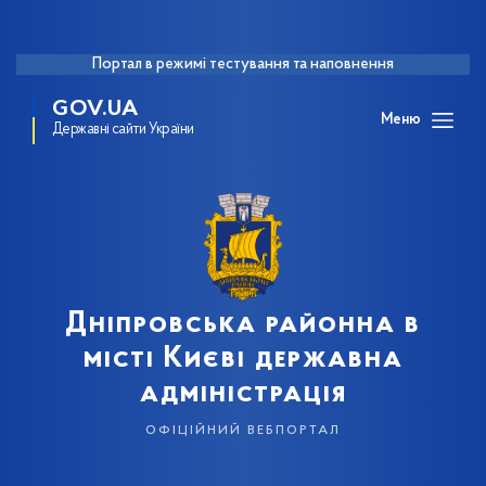
Портал в режимі тестування та наповнення
GOV.UA
Меню
Державні сайти України
Дніпровська районна в
місті Києві державна
адміністрація
офіційний вебпортал